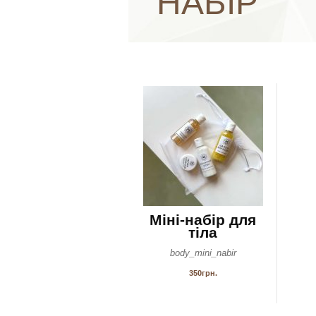
НАБІР
Міні-набір для
тіла
body_mini_nabir
350
грн.