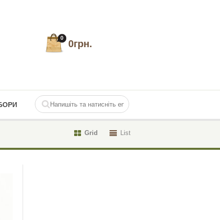
0
0
грн.
БОРИ
Grid
List